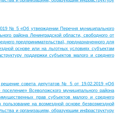
ельства и организациям, образующим инфраструктуру
2019 № 5 «Об утверждении Перечня муниципального
ного района Ленинградской области, свободного от
еднего предпринимательства), предназначенного для
ездной основе или на льготных условиях субъектам
структуру поддержки субъектов малого и среднего
решение совета депутатов № 5 от 19.02.2019 «Об
 поселение» Всеволожского муниципального района
 имущественных прав субъектов малого и среднего
в пользование на возмездной основе безвозмездной
ельства и организациям, образующим инфраструктуру