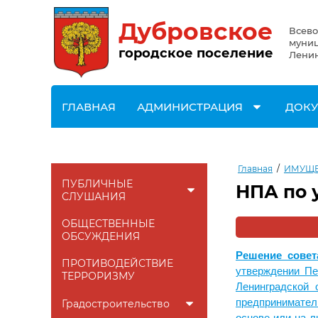
Дубровское
Всево
муниц
городское поселение
Ленин
ГЛАВНАЯ
АДМИНИСТРАЦИЯ
ДОК
Главная
/
ИМУЩЕ
ПУБЛИЧНЫЕ
НПА по 
СЛУШАНИЯ
ОБЩЕСТВЕННЫЕ
ОБСУЖДЕНИЯ
Решение совет
ПРОТИВОДЕЙСТВИЕ
утверждении Пе
ТЕРРОРИЗМУ
Ленинградской 
предпринимател
Градостроительство