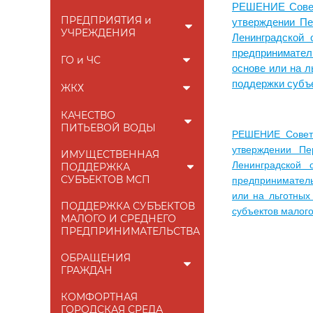
РЕШЕНИЕ Совет
ПРЕДПРИЯТИЯ и
утверждении Пе
УЧРЕЖДЕНИЯ
Ленинградской 
предпринимател
ГО и ЧС
основе или на 
поддержки субъе
ЖКХ
КАЧЕСТВО
ПИТЬЕВОЙ ВОДЫ
РЕШЕНИЕ Совета
утверждении Пе
ИМУЩЕСТВЕННАЯ
Ленинградской 
ПОДДЕРЖКА
СУБЪЕКТОВ МСП
предприниматель
или на льготных
ПОДДЕРЖКА СУБЪЕКТОВ
субъектов малог
МАЛОГО И СРЕДНЕГО
ПРЕДПРИНИМАТЕЛЬСТВА
ОБРАЩЕНИЯ
ГРАЖДАН
КОМФОРТНАЯ
ГОРОДСКАЯ СРЕДА