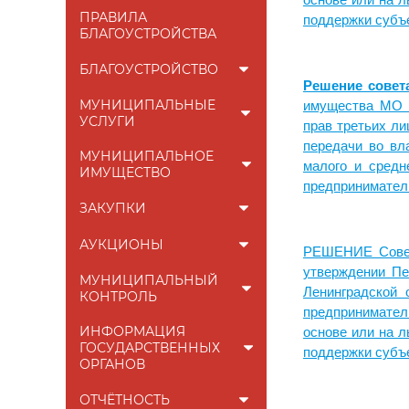
основе или на 
ПРАВИЛА
поддержки субъе
БЛАГОУСТРОЙСТВА
БЛАГОУСТРОЙСТВО
Решение совет
МУНИЦИПАЛЬНЫЕ
имущества МО «
УСЛУГИ
прав третьих ли
передачи во вл
МУНИЦИПАЛЬНОЕ
малого и средн
ИМУЩЕСТВО
предпринимател
ЗАКУПКИ
АУКЦИОНЫ
РЕШЕНИЕ Совета
утверждении Пе
МУНИЦИПАЛЬНЫЙ
Ленинградской 
КОНТРОЛЬ
предпринимател
ИНФОРМАЦИЯ
основе или на 
ГОСУДАРСТВЕННЫХ
поддержки субъе
ОРГАНОВ
ОТЧЁТНОСТЬ