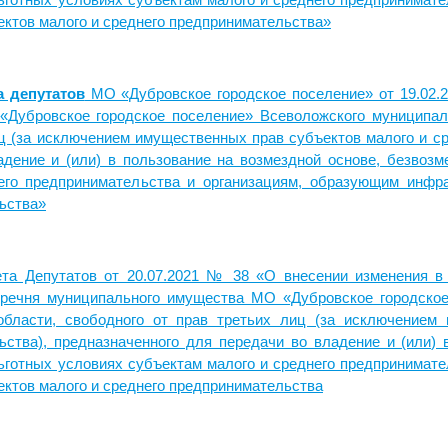
льготных условиях субъектам малого и среднего предпринимат
ктов малого и среднего предпринимательства»
а депутатов
МО «Дубровское городское поселение» от 19.02.
Дубровское городское поселение» Всеволожского муниципаль
ц (за исключением имущественных прав субъектов малого и ср
адение и (или) в пользование на возмездной основе, безвозм
его предпринимательства и организациям, образующим инфра
ьства»
 Депутатов от 20.07.2021 № 38 «О внесении изменения в 
речня муниципального имущества МО «Дубровское городское
области, свободного от прав третьих лиц (за исключением
ьства), предназначенного для передачи во владение и (или) 
льготных условиях субъектам малого и среднего предпринимат
ктов малого и среднего предпринимательства