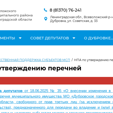
8 (81370) 76-241
ложского
ипального района
Ленинградская обл., Всеволожский р-н,
градской области
Дубровка, ул. Советская, д. 33
УМЕНТЫ
СОВЕТ ДЕПУТАТОВ
О ДУБРОВКЕ...
СТВЕННАЯ ПОДДЕРЖКА СУБЪЕКТОВ МСП
/
НПА по утверждению п
утверждению перечней
а депутатов
от 18.06.2025 № 35 «О внесении изменения в 
речня муниципального имущества МО «Дубровское городское
области, свободного от прав третьих лиц (за исключением
ьства), предназначенного для передачи во владение и (или) 