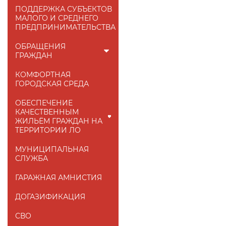
ПОДДЕРЖКА СУБЪЕКТОВ
МАЛОГО И СРЕДНЕГО
ПРЕДПРИНИМАТЕЛЬСТВА
ОБРАЩЕНИЯ
ГРАЖДАН
КОМФОРТНАЯ
ГОРОДСКАЯ СРЕДА
ОБЕСПЕЧЕНИЕ
КАЧЕСТВЕННЫМ
ЖИЛЬЁМ ГРАЖДАН НА
ТЕРРИТОРИИ ЛО
МУНИЦИПАЛЬНАЯ
СЛУЖБА
ГАРАЖНАЯ АМНИСТИЯ
ДОГАЗИФИКАЦИЯ
СВО